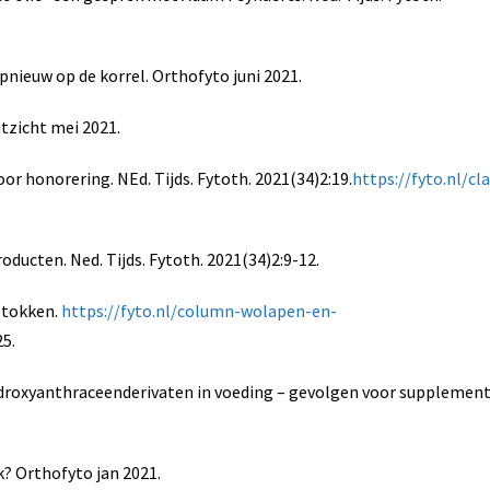
pnieuw op de korrel. Orthofyto juni 2021.
itzicht mei 2021.
or honorering. NEd. Tijds. Fytoth. 2021(34)2:19.
https://fyto.nl/cl
oducten. Ned. Tijds. Fytoth. 2021(34)2:9-12.
stokken.
https://fyto.nl/column-wolapen-en-
25.
ydroxyanthraceenderivaten in voeding – gevolgen voor supplement
k? Orthofyto jan 2021.