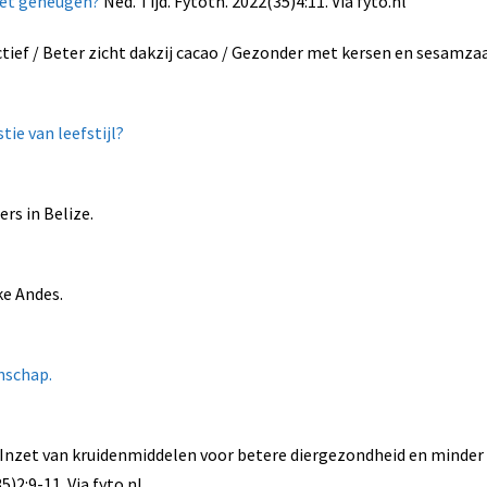
het geheugen?
Ned. Tijd. Fytoth. 2022(35)4:11. Via fyto.nl
tief / Beter zicht dakzij cacao / Gezonder met kersen en sesamza
tie van leefstijl?
rs in Belize.
ke Andes.
nschap.
T. Inzet van kruidenmiddelen voor betere diergezondheid en minder
5)2:9-11. Via fyto.nl