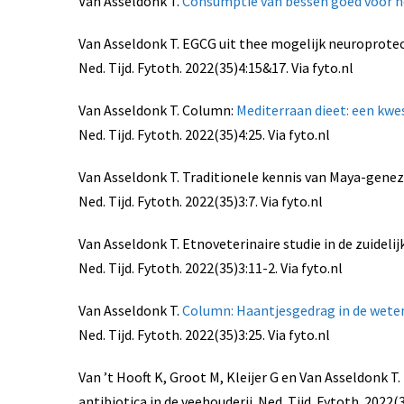
Van Asseldonk T.
Consumptie van bessen goed voor 
Van Asseldonk T. EGCG uit thee mogelijk neuroprotec
Ned. Tijd. Fytoth. 2022(35)4:15&17. Via fyto.nl
Van Asseldonk T. Column:
Mediterraan dieet: een kwes
Ned. Tijd. Fytoth. 2022(35)4:25. Via fyto.nl
Van Asseldonk T. Traditionele kennis van Maya-geneze
Ned. Tijd. Fytoth. 2022(35)3:7. Via fyto.nl
Van Asseldonk T. Etnoveterinaire studie in de zuidelij
Ned. Tijd. Fytoth. 2022(35)3:11-2. Via fyto.nl
Van Asseldonk T.
Column: Haantjesgedrag in de wete
Ned. Tijd. Fytoth. 2022(35)3:25. Via fyto.nl
Van ’t Hooft K, Groot M, Kleijer G en Van Asseldonk 
antibiotica in de veehouderij. Ned. Tijd. Fytoth. 2022(3