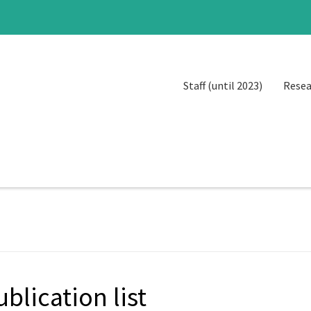
Staff (until 2023)
Resea
ublication list