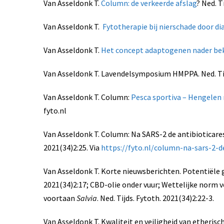
Van Asseldonk T.
Column: de verkeerde afslag
? Ned. T
Van Asseldonk T.
Fytotherapie bij nierschade door di
Van Asseldonk T.
Het concept adaptogenen nader be
Van Asseldonk T. Lavendelsymposium HMPPA. Ned. Tijd.
Van Asseldonk T. Column:
Pesca sportiva – Hengelen 
fyto.nl
Van Asseldonk T. Column: Na SARS-2 de antibioticares
2021(34)2:25. Via
https://fyto.nl/column-na-sars-2-d
Van Asseldonk T. Korte nieuwsberichten. Potentiële g
2021(34)2:17; CBD-olie onder vuur; Wettelijke norm v
voortaan
Salvia
. Ned. Tijds. Fytoth. 2021(34)2:22-3.
Van Asseldonk T. Kwaliteit en veiligheid van etherisc