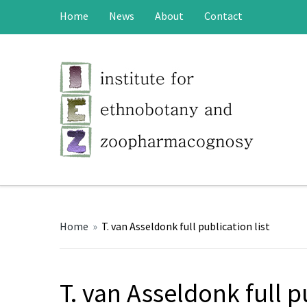
Home
News
About
Contact
Home
»
T. van Asseldonk full publication list
T. van Asseldonk full p