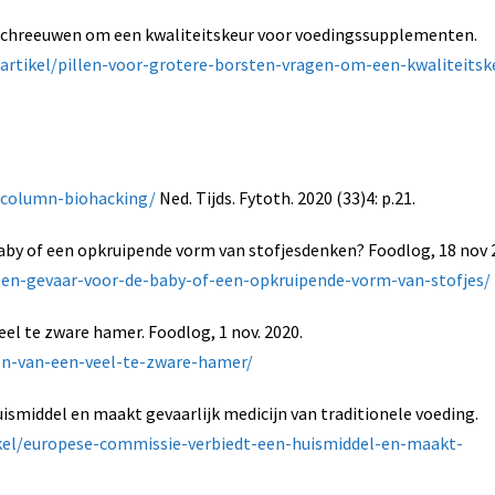
n schreeuwen om een kwaliteitskeur voor voedingssupplementen.
/artikel/pillen-voor-grotere-borsten-vragen-om-een-kwaliteitsk
l/column-biohacking/
Ned. Tijds. Fytoth. 2020 (33)4: p.21.
baby of een opkruipende vorm van stofjesdenken? Foodlog, 18 nov 
-een-gevaar-voor-de-baby-of-een-opkruipende-vorm-van-stofjes/
eel te zware hamer. Foodlog, 1 nov. 2020.
gen-van-een-veel-te-zware-hamer/
ismiddel en maakt gevaarlijk medicijn van traditionele voeding.
ikel/europese-commissie-verbiedt-een-huismiddel-en-maakt-